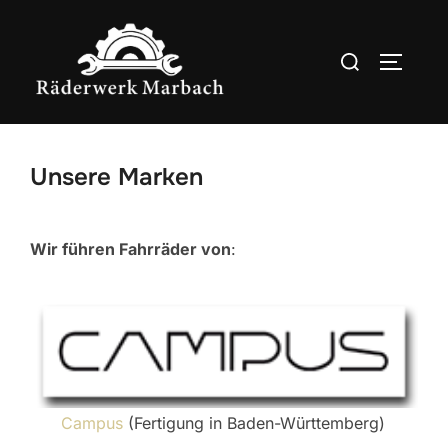
Zum
Inhalt
Suchen
SEITEN
springen
nach:
Unsere Marken
Wir führen Fahrräder von
:
Campus
(Fertigung in Baden-Württemberg)